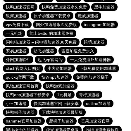
快鸭加速器官网
快鸭免费加速器永久免费
黑牛加速器
银河加速器
原子加速器下载安卓
魔戒加速器
vpv免费下载
国外加速器永久免费版
instagram加速器
一元机场
能上twitter的加速器免费
闪电猫加速器 – 闪电猫加速器30天免费
跨境加速器
安易加速器
起飞加速器
雷霆加速免费永久
外网加速软件
起飞vp官网fly
十大免费海外加速神器
clash官网入口购买
小火箭加速器
下载免费使用加速器
quickq官网下载
快连npv加速器
免费的加速器梯子
风驰加速官网首页
快鸭游戏加速器
快鸭app加速器下载安卓
1元机场
青柠加速器
小三加速器
快鸭加速器官网下载安卓
outline加速器
快鸭梯子加速器
下载快鸭加速器最新版
hammer官网加速器
爬梯子加速器
芒果加速器官网
能挂梯子的加速器
极光加速器安卓版
推特加速免费软件