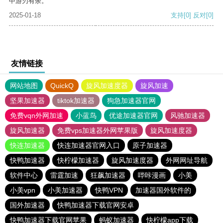
中游刃有余。
2025-01-18
支持
[0]
反对
[0]
友情链接
网站地图
QuickQ
旋风加速度器
旋风加速
坚果加速器
tiktok加速器
狗急加速器官网
免费vqn外网加速
小蓝鸟
优途加速器官网
风驰加速器
旋风加速器
免费vps加速器外网苹果版
旋风加速度器
快连加速器
快连加速器官网入口
原子加速器
快鸭加速器
快柠檬加速器
旋风加速度器
外网网址导航
软件中心
雷霆加速
狂飙加速器
哔咔漫画
小美
小美vpn
小美加速器
快鸭VPN
加速器国外软件的
国外加速器
快鸭加速器下载官网安卓
快鸭加速器下载官网苹果
蚂蚁加速器
快柠檬app下载