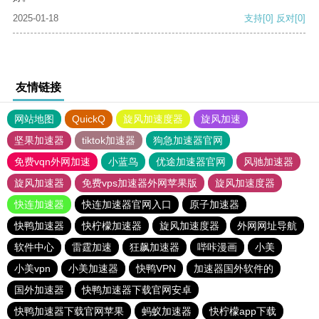
2025-01-18
支持
[0]
反对
[0]
友情链接
网站地图
QuickQ
旋风加速度器
旋风加速
坚果加速器
tiktok加速器
狗急加速器官网
免费vqn外网加速
小蓝鸟
优途加速器官网
风驰加速器
旋风加速器
免费vps加速器外网苹果版
旋风加速度器
快连加速器
快连加速器官网入口
原子加速器
快鸭加速器
快柠檬加速器
旋风加速度器
外网网址导航
软件中心
雷霆加速
狂飙加速器
哔咔漫画
小美
小美vpn
小美加速器
快鸭VPN
加速器国外软件的
国外加速器
快鸭加速器下载官网安卓
快鸭加速器下载官网苹果
蚂蚁加速器
快柠檬app下载