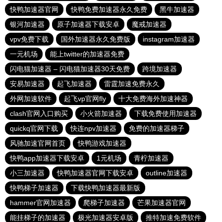
快鸭加速器官网
快鸭免费加速器永久免费
黑牛加速器
银河加速器
原子加速器下载安卓
魔戒加速器
vpv免费下载
国外加速器永久免费版
instagram加速器
一元机场
能上twitter的加速器免费
闪电猫加速器 – 闪电猫加速器30天免费
跨境加速器
安易加速器
起飞加速器
雷霆加速免费永久
外网加速软件
起飞vp官网fly
十大免费海外加速神器
clash官网入口购买
小火箭加速器
下载免费使用加速器
quickq官网下载
快连npv加速器
免费的加速器梯子
风驰加速官网首页
快鸭游戏加速器
快鸭app加速器下载安卓
1元机场
青柠加速器
小三加速器
快鸭加速器官网下载安卓
outline加速器
快鸭梯子加速器
下载快鸭加速器最新版
hammer官网加速器
爬梯子加速器
芒果加速器官网
能挂梯子的加速器
极光加速器安卓版
推特加速免费软件